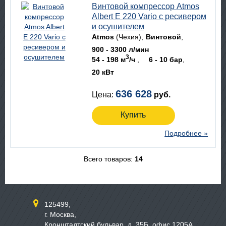
Винтовой компрессор Atmos
Albert E 220 Vario с ресивером
и осушителем
Atmos
(Чехия)
Винтовой
900 - 3300 л/мин
3
54 - 198 м
/ч
6 - 10 бар
20 кВт
636 628
Цена:
руб.
Купить
Подробнее »
Всего товаров:
14
125499,
г. Москва,
Кронштадтский бульвар, д. 35Б, офис 1205А