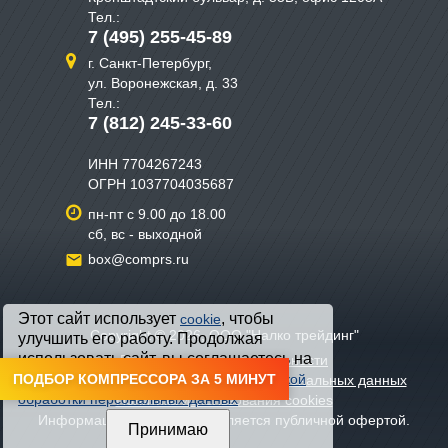
Тел.:
7 (495) 255-45-89
г. Санкт-Петербург,
ул. Воронежская, д. 33
Тел.:
7 (812) 245-33-60
ИНН 7704267243
ОГРН 1037704035687
пн-пт с 9.00 до 18.00
сб, вс - выходной
box@comprs.ru
Этот сайт использует
, чтобы
cookie
Copyright © 2026, ООО "Налко трейдинг"
улучшить его работу. Продолжая
использовать сайт, вы соглашаетесь на
Политика конфиденциальности
обработку файлов cookie и с
ПОДБОР КОМПРЕССОРА ЗА 5 МИНУТ
Политикой
Политика хранения и обработки персональных данных
обработки персональных данных
Политика использования cookies
Информация на сайте не является публичной офертой.