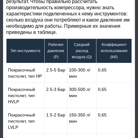
результат. Чтобы правильно рассчитать
производительность компрессора, нужно знать
характеристики подключенных к нему инструментов:
сколько воздуха они потребляют и какое давление им
необходимо для работы. Примерные их значения
приведены в таблице.
Рабочее
Средний
Коэффициент
Тип инструмента
давление
расход
использования
(P)
воздуха (Q)
(КИ)
Покрасочный
2.5-5 Бар
100-300 л/
0,65
пистолет, тип HP
мин
Покрасочный
2.5-3 Бар
300-500 л/
0,65
пистолет, тип
мин
HVLP
Покрасочный
1.5-2 Бар
150-350 л/
0,65
пистолет, тип
мин
LVLP