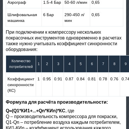
Аэрограф
1.5-4 Бар
50-60 л/мин
0,65
Шлифовальная
6 Бар
290-450 л/
0,65
машинка
мин
При подключении к компрессору нескольких
покрасочных инструментов одновременно в расчетах
также нужно учитывать коэффициент синхронности
оборудования:
Количество
1
2
3
4
5
6
7
8
9
потребителей
Коэффициент
1
0.95
0.91
0.87
0.84
0.81
0.78
0.76
0.7
синхронности
(КС)
Формула для расчёта производительности:
Q=(Q1*КИ1+...+Qn*КИn)*КС
, где
Q – производительность компрессора для покраски,
Q1-Qn – потребление воздуха каждым потребителем,
КИ1-КИn – коэффициент использования каждого