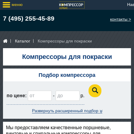
меню
На
7 (495) 255-45-89
контакты >
Каталог
Компрессоры для покраски
Компрессоры для покраски
Подбор компрессора
по цене:
-
Развернуть расширенный подбор
Мы предоставляем качественные поршневые,
винтовые и спиральные компрессоры для