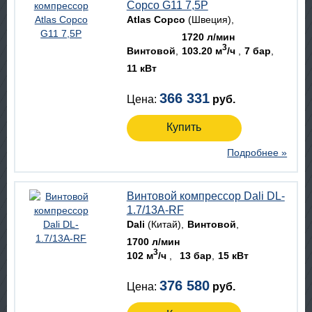
Copco G11 7,5P
Atlas Copco
(Швеция)
1720 л/мин
3
Винтовой
103.20 м
/ч
7 бар
11 кВт
366 331
Цена:
руб.
Купить
Подробнее »
Винтовой компрессор Dali DL-
1.7/13A-RF
Dali
(Китай)
Винтовой
1700 л/мин
3
102 м
/ч
13 бар
15 кВт
376 580
Цена:
руб.