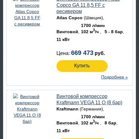
Copco GA 11 8,5 FF с
ресивером
Atlas Copco
(Швеция)
1700 л/мин
3
Винтовой
102 м
/ч
5 - 8 бар
11 кВт
669 473
Цена:
руб.
Купить
Подробнее »
Винтовой компрессор
Kraftmann VEGA 11 O (8 бар)
Kraftmann
(Германия)
1700 л/мин
3
Винтовой
102 м
/ч
8 бар
11 кВт