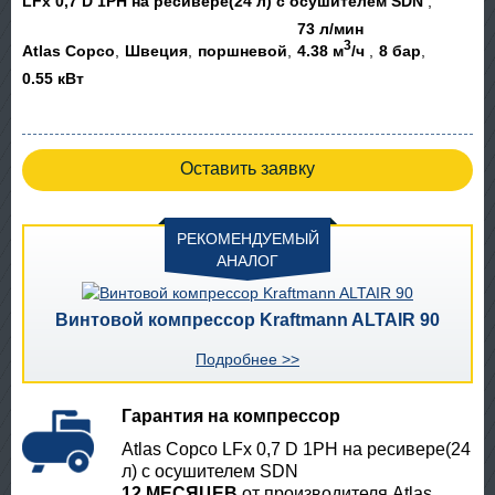
LFx 0,7 D 1PH на ресивере(24 л) с осушителем SDN
73 л/мин
3
Atlas Copco
Швеция
поршневой
4.38 м
/ч
8 бар
0.55 кВт
Оставить заявку
РЕКОМЕНДУЕМЫЙ
АНАЛОГ
Винтовой компрессор Kraftmann ALTAIR 90
Подробнее >>
Гарантия на компрессор
Atlas Copco LFx 0,7 D 1PH на ресивере(24
л) с осушителем SDN
12 МЕСЯЦЕВ
от производителя Atlas