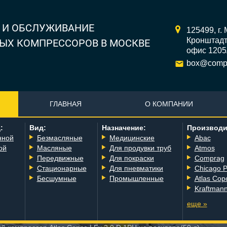
 И ОБСЛУЖИВАНИЕ
125499,
г.
Кронштадтс
ЫХ КОМПРЕССОРОВ В МОСКВЕ
офис 120
box@compr
ГЛАВНАЯ
О КОМПАНИИ
:
Вид:
Назначение:
Производи
нной
Безмасляные
Медицинские
Abac
ой
Масляные
Для продувки труб
Atmos
Передвижные
Для покраски
Comprag
Стационарные
Для пневматики
Chicago 
Бесшумные
Промышленные
Atlas Cop
Kraftman
еще »