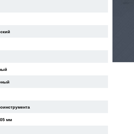
еский
ный
рный
моинструмента
505 мм