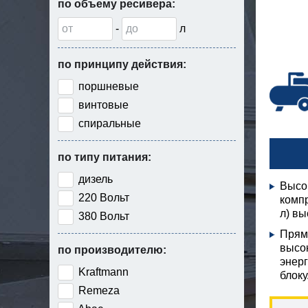
по объему ресивера:
-
л
по принципу действия:
поршневые
винтовые
спиральные
по типу питания:
дизель
Высо
220 Вольт
компр
л) вы
380 Вольт
Прям
высо
по производителю:
энерг
Kraftmann
блоку
Remeza