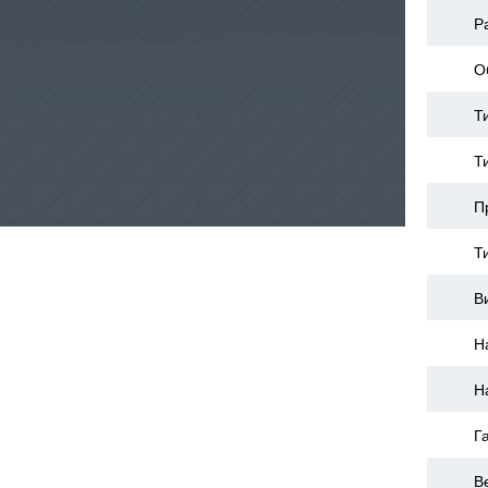
Р
О
Т
Т
П
Т
В
Н
Н
Г
В