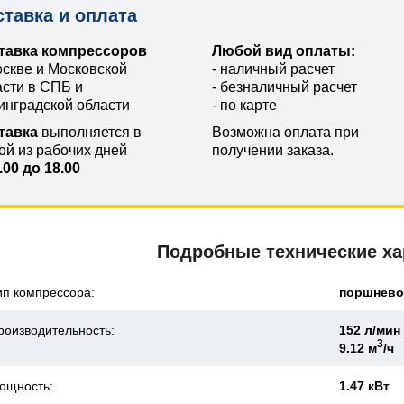
ставка и оплата
тавка компрессоров
Любой вид оплаты:
оскве и Московской
- наличный расчет
асти в СПБ и
- безналичный расчет
инградской области
- по карте
тавка
выполняется в
Возможна оплата при
ой из рабочих дней
получении заказа.
.00 до 18.00
Подробные технические ха
ип компрессора:
поршнев
роизводительность:
152 л/мин
3
9.12 м
/ч
ощность:
1.47 кВт