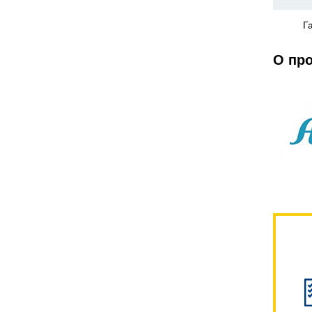
Г
О пр