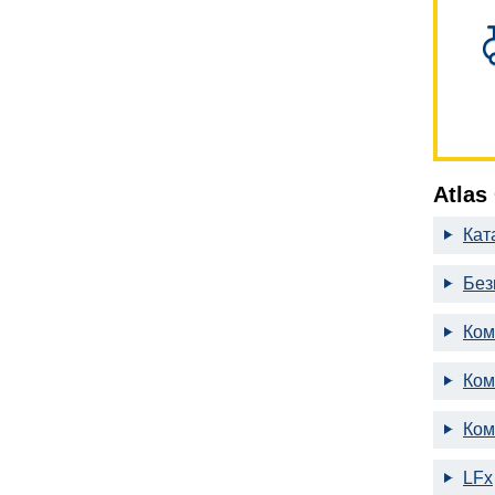
Atlas
Кат
Без
Ком
Ком
Ком
LFx