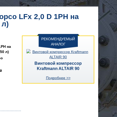
pco LFx 2,0 D 1PH на
 л)
РЕКОМЕНДУЕМЫЙ
АНАЛОГ
1PH на
50 л)
co
Винтовой компрессор
Kraftmann ALTAIR 90
й
Подробнее >>