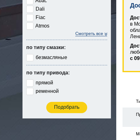
Abac
До
Dali
Fiac
Дос
в М
Atmos
обл
Смотреть все
Лен
Дос
по типу смазки:
люб
безмасляные
с 09
по типу привода:
прямой
ременной
Т
П
М