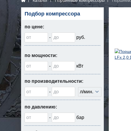
Каталог
Поршневые компрессоры
Поршневой
Подбор компрессора
по цене:
-
руб.
по мощности:
-
кВт
по производительности:
-
л/мин.
по давлению:
-
бар