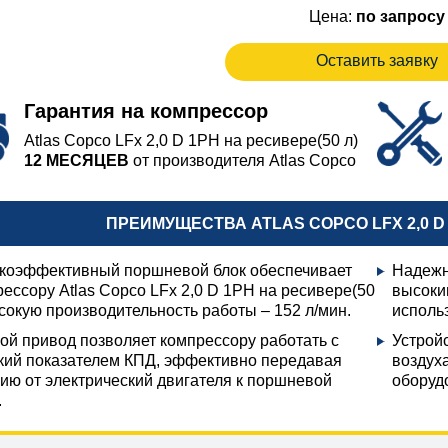
Цена:
по запросу
Оставить заявку
Гарантия на компрессор
Atlas Copco LFx 2,0 D 1PH на ресивере(50 л)
12 МЕСЯЦЕВ
от производителя Atlas Copco
ПРЕИМУЩЕСТВА ATLAS COPCO LFX 2,0 D 
коэффективный поршневой блок обеспечивает
Надежн
ессору Atlas Copco LFx 2,0 D 1PH на ресивере(50
высоки
сокую производительность работы – 152 л/мин.
исполь
ой привод позволяет компрессору работать с
Устрой
кий показателем КПД, эффективно передавая
воздух
ию от электрический двигателя к поршневой
оборудо
.