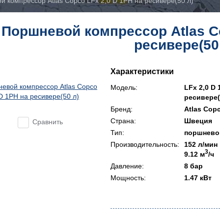
 компрессор Atlas Copco LFx 2,0 D 1PH на ресивере(50 л)
Поршневой компрессор Atlas Co
ресивере(50
Характеристики
Модель:
LFx 2,0 D 
ресивере(
Бренд:
Atlas Cop
Страна:
Швеция
Сравнить
Тип:
поршнево
Производительность:
152 л/мин
3
9.12 м
/ч
Давление:
8 бар
Мощность:
1.47 кВт