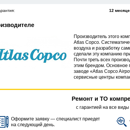
арантия:
12 месяц
оизводителе
Производитель этого ко
Atlas Copco. Систематиче
воздуха и разработку са
сделали эту компанию пр
Почти треть всех произв
этим брендом. Основное 
заводе «Atlas Copco Airp
сервисные центры компан
Ремонт и ТО компр
с гарантией на все виды
Оформите заявку — специалист приедет
на следующий день.