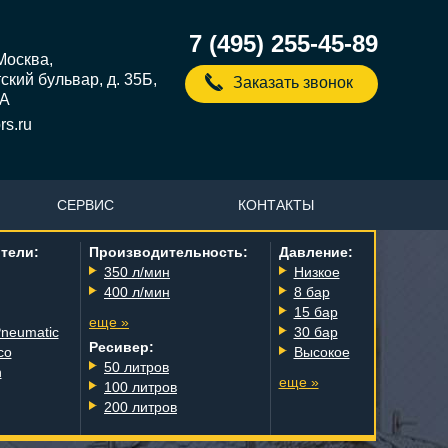
7 (495) 255-45-89
 Москва,
кий бульвар, д. 35Б,
Заказать звонок
5А
s.ru
СЕРВИС
КОНТАКТЫ
тели:
Производительность:
Давление:
350 л/мин
Низкое
400 л/мин
8 бар
15 бар
еще »
Pneumatic
30 бар
Ресивер:
co
Высокое
50 литров
n
еще »
100 литров
200 литров