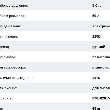
абочее давление:
8 бар
бъем ресивера:
50 л
ип двигателя:
электрич
ип питания:
220В
ривод:
прямой
ип смазки:
безмасля
ид компрессора:
стациона
аличие охлаждения:
есть
азначение:
для пнев
абариты:
890x828x
ес:
65 кг