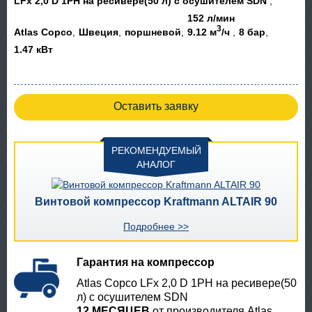
LFx 2,0 D 1PH на ресивере(50 л) с осушителем SDN
152 л/мин
3
Atlas Copco
Швеция
поршневой
9.12 м
/ч
8 бар
1.47 кВт
Оставить заявку
РЕКОМЕНДУЕМЫЙ
АНАЛОГ
Винтовой компрессор Kraftmann ALTAIR 90
Подробнее >>
Гарантия на компрессор
Atlas Copco LFx 2,0 D 1PH на ресивере(50
л) с осушителем SDN
12 МЕСЯЦЕВ
от производителя Atlas