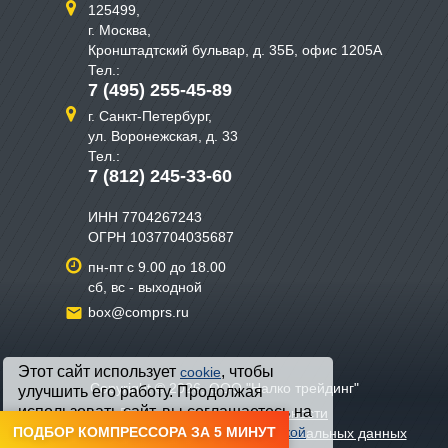
125499,
г. Москва,
Кронштадтский бульвар, д. 35Б, офис 1205А
Тел.:
7 (495) 255-45-89
г. Санкт-Петербург,
ул. Воронежская, д. 33
Тел.:
7 (812) 245-33-60
ИНН 7704267243
ОГРН 1037704035687
пн-пт с 9.00 до 18.00
сб, вс - выходной
box@comprs.ru
Этот сайт использует
, чтобы
cookie
Copyright © 2026, ООО "Налко трейдинг"
улучшить его работу. Продолжая
использовать сайт, вы соглашаетесь на
Политика конфиденциальности
обработку файлов cookie и с
ПОДБОР КОМПРЕССОРА ЗА 5 МИНУТ
Политикой
Политика хранения и обработки персональных данных