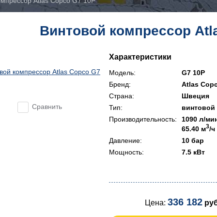
омпрессор Atlas Copco G7 10P
Винтовой компрессор Atl
Характеристики
Модель:
G7 10P
Бренд:
Atlas Cop
Страна:
Швеция
Сравнить
Тип:
винтовой
Производительность:
1090 л/ми
3
65.40 м
/ч
Давление:
10 бар
Мощность:
7.5 кВт
336 182
Цена:
руб