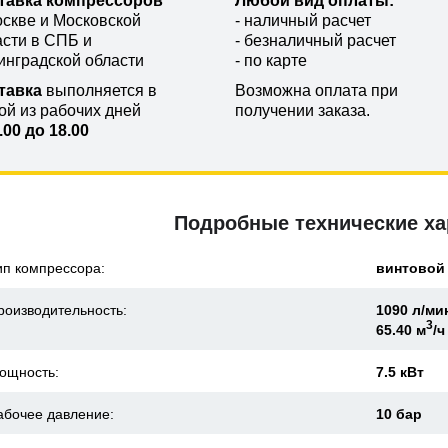
тавка компрессоров
Любой вид оплаты:
оскве и Московской
- наличный расчет
асти в СПБ и
- безналичный расчет
инградской области
- по карте
тавка
выполняется в
Возможна оплата при
ой из рабочих дней
получении заказа.
.00 до 18.00
Подробные технические ха
ип компрессора:
винтовой
роизводительность:
1090 л/ми
3
65.40 м
/ч
ощность:
7.5 кВт
абочее давление:
10 бар