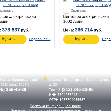
равнить
Сравнить
товой электрический
Винтовой электрический
л/мин
1000 л/мин
378 837
366 714
:
руб.
Цена:
руб.
Купить
Подробнее »
Купить
Подр
 Москва,
Кронштадтский
г. Санкт-Петербург,
ул. Воронежская,
. 35Б, офис 1205А
д. 33
95) 255-45-89
7 (812) 245-33-60
Тел.:
ИНН 7704267243
ОГРН 1037704035687
Политика конфиденциальности
Политика хранения и обработки персональных данных