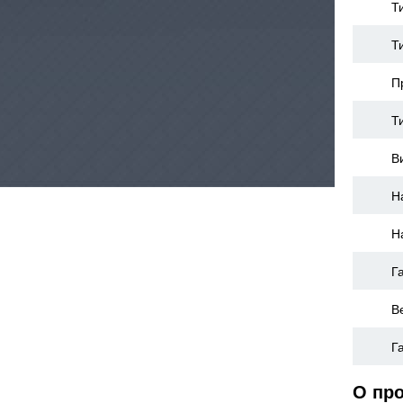
Т
Т
П
Т
В
Н
Н
Г
В
Г
О пр