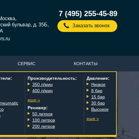
7 (495) 255-45-89
 Москва,
кий бульвар, д. 35Б,
Заказать звонок
5А
s.ru
СЕРВИС
КОНТАКТЫ
тели:
Производительность:
Давление:
350 л/мин
Низкое
400 л/мин
8 бар
15 бар
еще »
Pneumatic
30 бар
Ресивер:
co
Высокое
50 литров
n
еще »
100 литров
200 литров