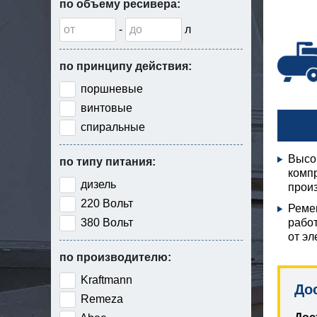
по объему ресивера:
-
л
по принципу действия:
поршневые
винтовые
спиральные
Высо
по типу питания:
комп
дизель
произ
220 Вольт
Реме
380 Вольт
рабо
от эл
по производителю:
Kraftmann
До
Remeza