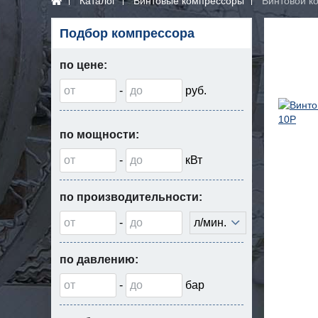
Каталог
Винтовые компрессоры
Винтовой к
Подбор компрессора
по цене:
-
руб.
по мощности:
-
кВт
по производительности:
-
л/мин.
по давлению:
-
бар