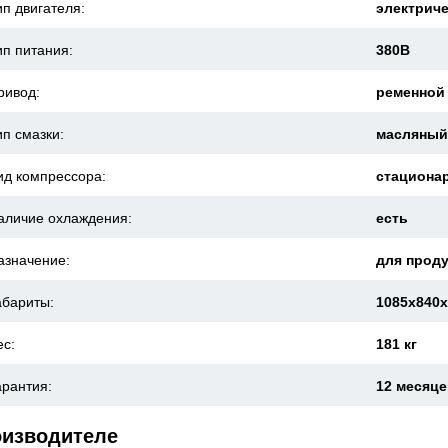
ип двигателя:
электрич
ип питания:
380В
ривод:
ременной
ип смазки:
масляны
ид компрессора:
стациона
аличие охлаждения:
есть
азначение:
для проду
абариты:
1085x840
ес:
181 кг
арантия:
12 месяц
оизводителе