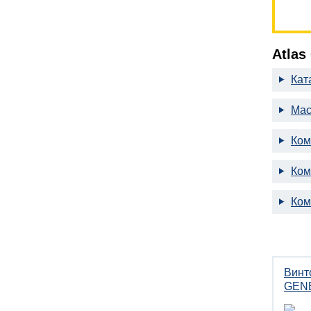
Atlas
Кат
Мас
Ком
Ком
Ком
Винт
GENE