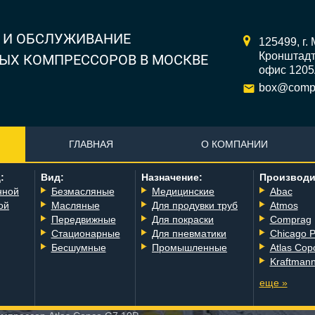
 И ОБСЛУЖИВАНИЕ
125499,
г.
Кронштадтс
ЫХ КОМПРЕССОРОВ В МОСКВЕ
офис 120
box@compr
ГЛАВНАЯ
О КОМПАНИИ
:
Вид:
Назначение:
Производи
нной
Безмасляные
Медицинские
Abac
ой
Масляные
Для продувки труб
Atmos
Передвижные
Для покраски
Comprag
Стационарные
Для пневматики
Chicago 
Бесшумные
Промышленные
Atlas Cop
Kraftman
еще »