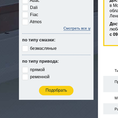
Дос
Abac
в М
Dali
обл
Fiac
Лен
Atmos
Дос
Смотреть все
люб
с 09
по типу смазки:
безмасляные
по типу привода:
прямой
Т
ременной
П
М
Р