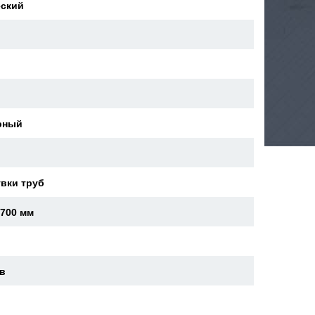
еский
й
рный
вки труб
x700 мм
ев