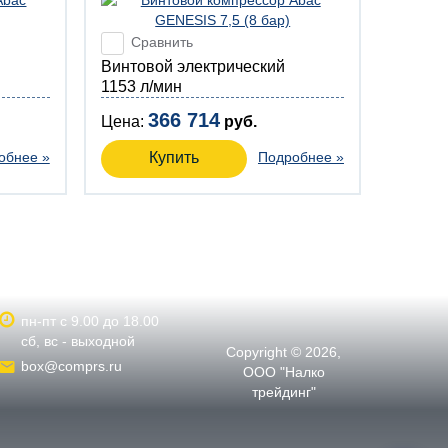
Сравнить
Винтовой электрический
1153 л/мин
366 714
Цена:
руб.
обнее »
Купить
Подробнее »
пн-пт с 9.00 до 18.00
сб, вс - выходной
Copyright © 2026,
box@comprs.ru
ООО "Налко
трейдинг"