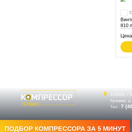
С
Вин
810 
Цена
125499,
г.
бульвар, д
7 (4
Тел.:
ПОДБОР КОМПРЕССОРА ЗА 5 МИНУТ