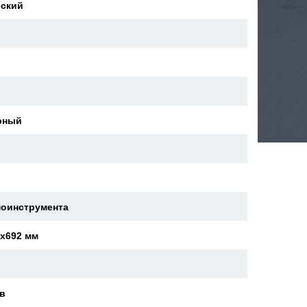
еский
й
рный
моинструмента
5x692 мм
ев