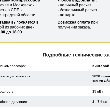
тавка компрессоров
Любой вид оплаты:
оскве и Московской
- наличный расчет
асти в СПБ и
- безналичный расчет
инградской области
- по карте
тавка
выполняется в
Возможна оплата при
ой из рабочих дней
получении заказа.
.00 до 18.00
Подробные технические ха
ип компрессора:
винтовой
роизводительность:
2820 л/ми
3
169.20 м
/
ощность:
15 кВт
абочее давление:
3 - 7 бар