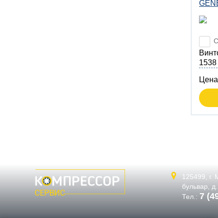
GENE
С
Вин
1538
Цена
125499,
г.
бульвар, д
7 (4
Тел.: