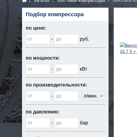
Каталог
Винтовые компрессоры
Винтовой ко
Подбор компрессора
по цене:
-
руб.
по мощности:
-
кВт
по производительности:
-
л/мин.
по давлению:
-
бар