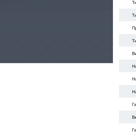
Т
Т
П
Т
В
Н
Н
Н
Г
В
Г