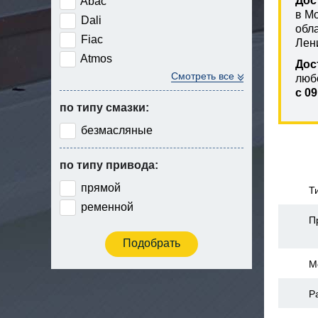
Дос
Abac
в М
Dali
обл
Fiac
Лен
Atmos
Дос
Смотреть все
люб
с 09
по типу смазки:
безмасляные
по типу привода:
прямой
Т
ременной
П
М
Р