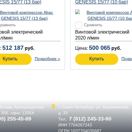
SIS 15/77 (13 бар)
GENESIS 15/77 (10 бар)
равнить
Сравнить
товой электрический
Винтовой электрический
 л/мин
2020 л/мин
512 187
500 065
:
руб.
Цена:
руб.
Купить
Подробнее »
Купить
Подр
 Москва,
Кронштадтский
г. Санкт-Петербург,
ул. Воронежская,
. 35Б, офис 1205А
д. 33
95) 255-45-89
7 (812) 245-33-60
Тел.:
ИНН 7704267243
ОГРН 1037704035687