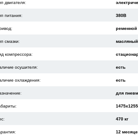
ип двигателя:
электрич
ип питания:
380В
ривод:
ременной
ип смазки:
масляны
ид компрессора:
стациона
аличие осушителя:
есть
аличие охлаждения:
есть
азначение:
для пнев
абариты:
1475x125
ес:
470 кг
арантия:
12 месяц