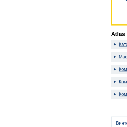
Atlas
Кат
Мас
Ком
Ком
Ком
Винт