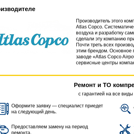
оизводителе
Производитель этого ко
Atlas Copco. Систематиче
воздуха и разработку са
сделали эту компанию пр
Почти треть всех произв
этим брендом. Основное 
заводе «Atlas Copco Airp
сервисные центры компан
Ремонт и ТО компр
с гарантией на все виды
Оформите заявку — специалист приедет
на следующий день.
Предоставляем замену на период
ремонта.