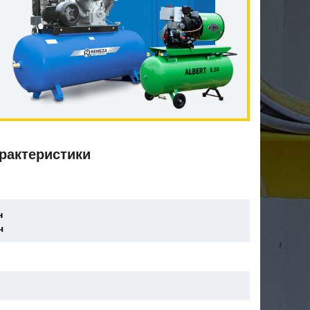
рактеристики
н
ч