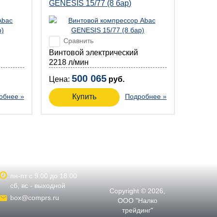
GENESIS 15/77 (8 бар)
Сравнить
Винтовой электрический
2218 л/мин
500 065
Цена:
руб.
обнее »
Купить
Подробнее »
пн-пт с 9.00 до 18.00
сб, вс - выходной
Copyright © 2026,
box@comprs.ru
ООО "Налко
трейдинг"