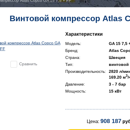
мпрессор Atlas Copco GA 15 7,5 + FF
Винтовой компрессор Atlas C
Характеристики
Модель:
GA 15 7,5 
Бренд:
Atlas Cop
Страна:
Швеция
Сравнить
Тип:
винтовой
Производительность:
2820 л/ми
3
169.20 м
/
Давление:
3 - 7 бар
Мощность:
15 кВт
908 187
Цена:
руб