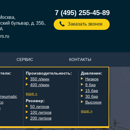
7 (495) 255-45-89
 Москва,
кий бульвар, д. 35Б,
Заказать звонок
5А
s.ru
СЕРВИС
КОНТАКТЫ
тели:
Производительность:
Давление:
350 л/мин
Низкое
400 л/мин
8 бар
15 бар
еще »
Pneumatic
30 бар
Ресивер:
co
Высокое
50 литров
n
еще »
100 литров
200 литров