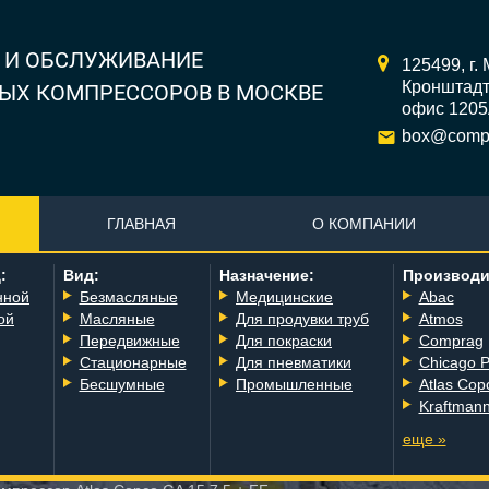
 И ОБСЛУЖИВАНИЕ
125499,
г.
Кронштадтс
ЫХ КОМПРЕССОРОВ В МОСКВЕ
офис 120
box@compr
ГЛАВНАЯ
О КОМПАНИИ
:
Вид:
Назначение:
Производи
нной
Безмасляные
Медицинские
Abac
ой
Масляные
Для продувки труб
Atmos
Передвижные
Для покраски
Comprag
Стационарные
Для пневматики
Chicago 
Бесшумные
Промышленные
Atlas Cop
Kraftman
еще »