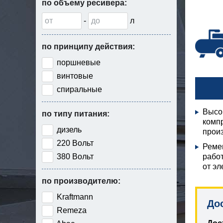
по объему ресивера:
-
л
по принципу действия:
поршневые
винтовые
спиральные
Высо
по типу питания:
компр
дизель
произ
220 Вольт
Реме
380 Вольт
рабо
от эл
по производителю:
Kraftmann
До
Remeza