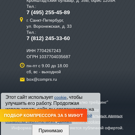
Кронштадтский бульвар, д. 35Б, офис 1205А
Тел.:
7 (495) 255-45-89
г. Санкт-Петербург,
ул. Воронежская, д. 33
Тел.:
7 (812) 245-33-60
ИНН 7704267243
ОГРН 1037704035687
пн-пт с 9.00 до 18.00
сб, вс - выходной
box@comprs.ru
Этот сайт использует
, чтобы
cookie
Copyright © 2026, ООО "Налко трейдинг"
улучшить его работу. Продолжая
использовать сайт, вы соглашаетесь на
Политика конфиденциальности
обработку файлов cookie и с
ПОДБОР КОМПРЕССОРА ЗА 5 МИНУТ
Политикой
Политика хранения и обработки персональных данных
обработки персональных данных
Политика использования cookies
Информация на сайте не является публичной офертой.