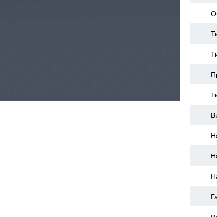
О
Т
Т
П
Т
В
Н
Н
Н
Г