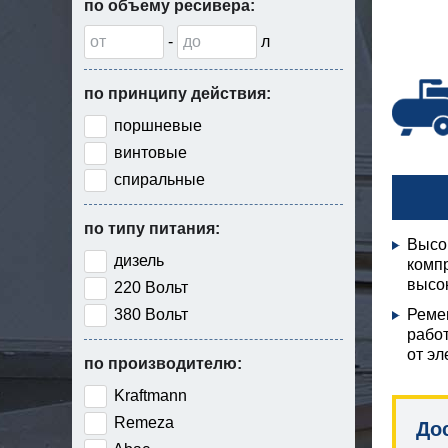
по объему ресивера:
-
л
по принципу действия:
поршневые
винтовые
спиральные
по типу питания:
Высо
дизель
компр
высок
220 Вольт
380 Вольт
Реме
рабо
от эл
по производителю:
Kraftmann
Remeza
До