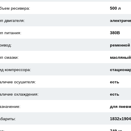
бъем ресивера:
500 л
ип двигателя:
электрич
ип питания:
380В
ривод:
ременной
ип смазки:
масляны
ид компрессора:
стациона
аличие осушителя:
есть
аличие охлаждения:
есть
азначение:
для пнев
абариты:
1832x190