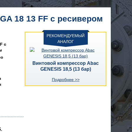
GA 18 13 FF с ресивером
РЕКОМЕНДУЕМЫЙ
АНАЛОГ
F с
м
co
Винтовой компрессор Abac
GENESIS 18,5 (13 бар)
н
Подробнее >>
ч
.