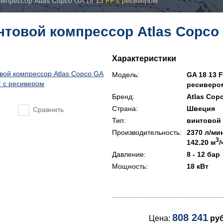
омпрессор Atlas Copco GA 18 13 FF с ресивером
нтовой компрессор Atlas Copco 
Характеристики
Модель:
GA 18 13 F
ресиверо
Бренд:
Atlas Cop
Страна:
Швеция
Сравнить
Тип:
винтовой
Производительность:
2370 л/ми
3
142.20 м
/
Давление:
8 - 12 бар
Мощность:
18 кВт
808 241
Цена:
руб