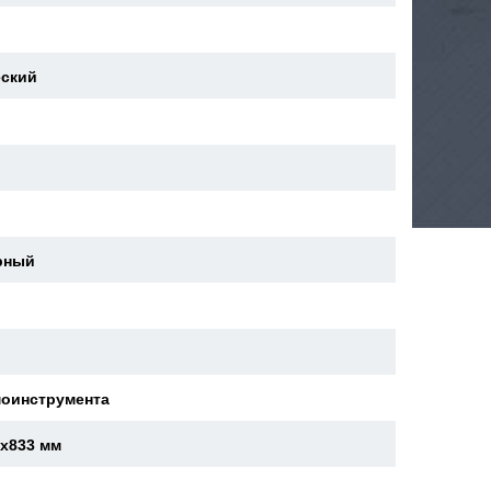
еский
й
рный
моинструмента
4x833 мм