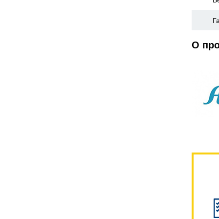
В
Г
О пр