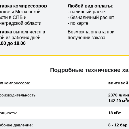
тавка компрессоров
Любой вид оплаты:
оскве и Московской
- наличный расчет
асти в СПБ и
- безналичный расчет
инградской области
- по карте
тавка
выполняется в
Возможна оплата при
ой из рабочих дней
получении заказа.
.00 до 18.00
Подробные технические ха
ип компрессора:
винтовой
роизводительность:
2370 л/ми
3
142.20 м
/
ощность:
18 кВт
абочее давление:
8 - 12 бар