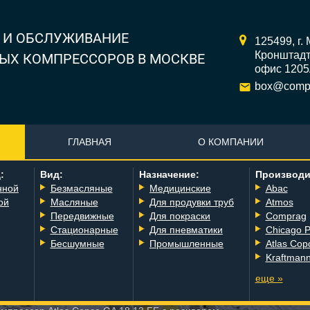
 И ОБСЛУЖИВАНИЕ
125499,
г.
Кронштадтс
ЫХ КОМПРЕССОРОВ В МОСКВЕ
офис 120
box@compr
ГЛАВНАЯ
О КОМПАНИИ
:
Вид:
Назначение:
Производи
нной
Безмасляные
Медицинские
Abac
ой
Масляные
Для продувки труб
Atmos
Передвижные
Для покраски
Comprag
Стационарные
Для пневматики
Chicago 
Бесшумные
Промышленные
Atlas Cop
Kraftman
еще »