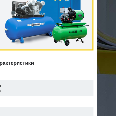
рактеристики
н
ч