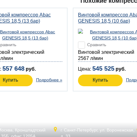
Похожие компрес
овой компрессор Abac
Винтовой компрессор Ab
SIS 18,5 (13 бар)
GENESIS 18,5 (10 бар)
равнить
Сравнить
товой электрический
Винтовой электрический
 л/мин
2567 л/мин
557 648
545 525
:
руб.
Цена:
руб.
Купить
Подробнее »
Купить
Подр
 Москва,
Кронштадтский
г. Санкт-Петербург,
ул. Воронежская,
. 35Б, офис 1205А
д. 33