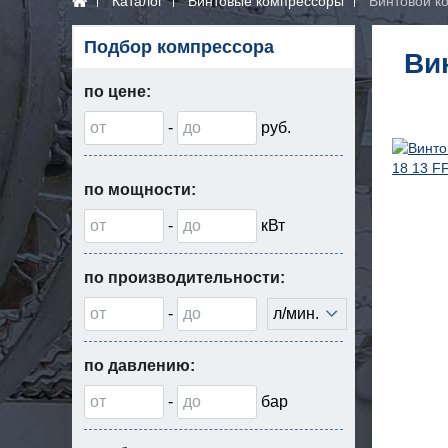
Каталог
Винтовые компрессоры
Винтовой к
Подбор компрессора
Ви
по цене:
-
руб.
по мощности:
-
кВт
по производительности:
-
л/мин.
по давлению:
-
бар