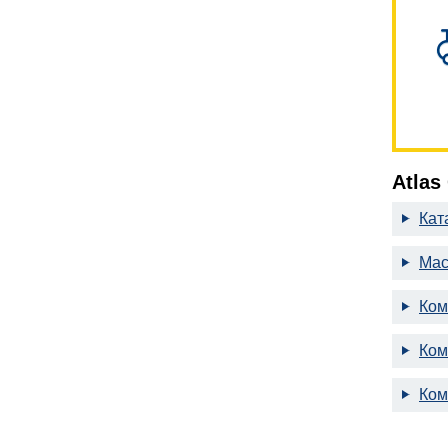
Atlas
Кат
Мас
Ком
Ком
Ком