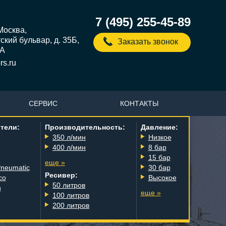
7 (495) 255-45-89
 Москва,
кий бульвар, д. 35Б,
Заказать звонок
5А
s.ru
СЕРВИС
КОНТАКТЫ
тели:
Производительность:
Давление:
350 л/мин
Низкое
400 л/мин
8 бар
15 бар
еще »
Pneumatic
30 бар
Ресивер:
co
Высокое
50 литров
n
еще »
100 литров
200 литров