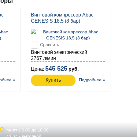
соры
ac
Винтовой компрессор Abac
GENESIS 18,5 (8 бар)
Сравнить
Винтовой электрический
2767 л/мин
545 525
Цена:
руб.
обнее »
Купить
Подробнее »
пн-пт с 9.00 до 18.00
сб, вс - выходной