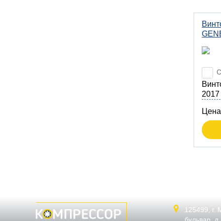
Винт
GENE
С
Вин
2017
Цена
125499,
г.
бульвар, д