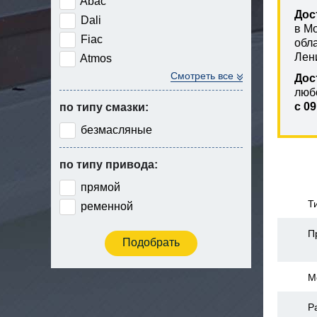
Abac
Дос
Dali
в М
Fiac
обл
Лен
Atmos
Смотреть все
Дос
люб
с 09
по типу смазки:
безмасляные
по типу привода:
прямой
Т
ременной
П
М
Р