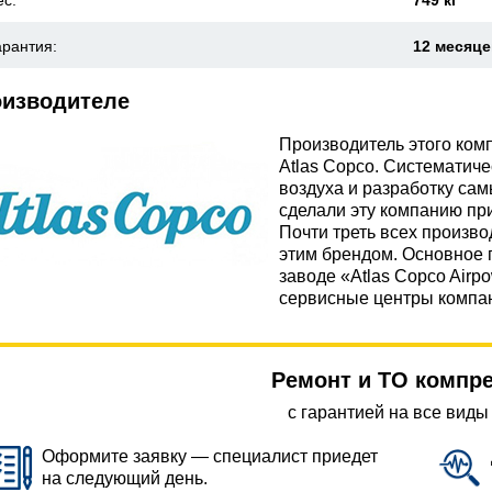
ес:
749 кг
арантия:
12 месяц
оизводителе
Производитель этого ко
Atlas Copco. Систематиче
воздуха и разработку са
сделали эту компанию пр
Почти треть всех произв
этим брендом. Основное 
заводе «Atlas Copco Airp
сервисные центры компан
Ремонт и ТО компр
с гарантией на все виды
Оформите заявку — специалист приедет
на следующий день.