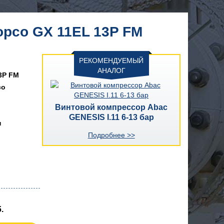
opco GX 11EL 13P FM
РЕКОМЕНДУЕМЫЙ
АНАЛОГ
3P FM
co
Винтовой компрессор Abac
GENESIS I.11 6-13 бар
н
Подробнее >>
.