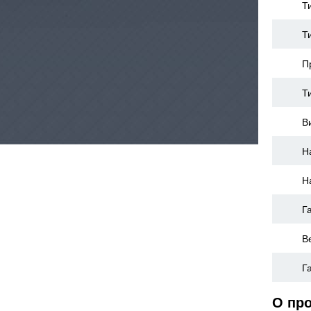
Т
Т
П
Т
В
Н
Н
Г
В
Г
О пр