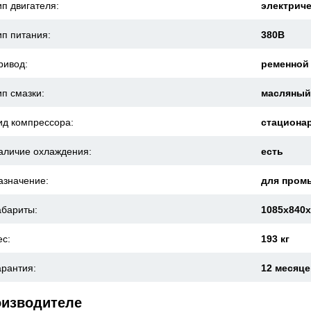
ип двигателя:
электрич
ип питания:
380В
ривод:
ременной
ип смазки:
масляны
ид компрессора:
стациона
аличие охлаждения:
есть
азначение:
для пром
абариты:
1085x840
ес:
193 кг
арантия:
12 месяц
оизводителе