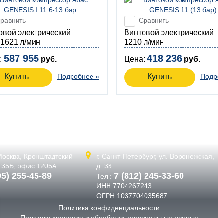
равнить
Сравнить
товой электрический
Винтовой электрический
 1621 л/мин
1210 л/мин
587 955
418 236
:
руб.
Цена:
руб.
Купить
Подробнее »
Купить
Подр
 Москва,
Кронштадтский
г. Санкт-Петербург,
ул. Воронежская,
. 35Б, офис 1205А
д. 33
95) 255-45-89
7 (812) 245-33-60
Тел.:
ИНН 7704267243
ОГРН 1037704035687
Политика конфиденциальности
Политика хранения и обработки персональных данных