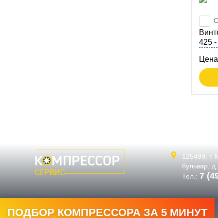
С
Вин
425 -
Цена
125499,
г.
бульвар, д
7 (4
Тел.:
ПОДБОР КОМПРЕССОРА ЗА 5 МИНУТ