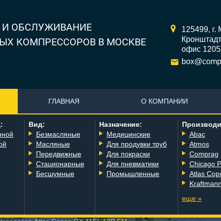
 И ОБСЛУЖИВАНИЕ
125499,
г.
Кронштадтс
ЫХ КОМПРЕССОРОВ В МОСКВЕ
офис 120
box@compr
ГЛАВНАЯ
О КОМПАНИИ
:
Вид:
Назначение:
Производи
нной
Безмасляные
Медицинские
Abac
ой
Масляные
Для продувки труб
Atmos
Передвижные
Для покраски
Comprag
Стационарные
Для пневматики
Chicago 
Бесшумные
Промышленные
Atlas Cop
Kraftman
еще »