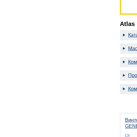
Atlas
Кат
Мас
Ком
Про
Ком
Винт
GENE