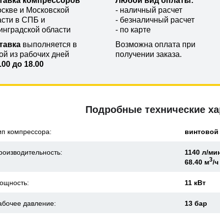
тавка компрессоров
Любой вид оплаты:
оскве и Московской
- наличный расчет
асти в СПБ и
- безналичный расчет
инградской области
- по карте
тавка
выполняется в
Возможна оплата при
ой из рабочих дней
получении заказа.
.00 до 18.00
Подробные технические ха
ип компрессора:
винтовой
роизводительность:
1140 л/ми
3
68.40 м
/ч
ощность:
11 кВт
абочее давление:
13 бар