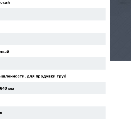
еский
й
рный
ышленности, для продувки труб
x640 мм
ев