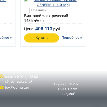
Сравнить
Винтовой электрический
1435 л/мин
406 113
Цена:
руб.
обнее »
Купить
Подробнее »
пн-пт с 9.00 до 18.00
сб, вс - выходной
Copyright © 2026,
box@comprs.ru
ООО "Налко
трейдинг"