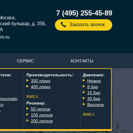
7 (495) 255-45-89
 Москва,
кий бульвар, д. 35Б,
Заказать звонок
5А
s.ru
СЕРВИС
КОНТАКТЫ
тели:
Производительность:
Давление:
350 л/мин
Низкое
400 л/мин
8 бар
15 бар
еще »
Pneumatic
30 бар
Ресивер:
co
Высокое
50 литров
n
еще »
100 литров
200 литров