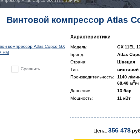
омпрессор Atlas Copco GX 11EL 13P FM
Винтовой компрессор Atlas C
Характеристики
Модель:
GX 11EL 1
Бренд:
Atlas Cop
Страна:
Швеция
Сравнить
Тип:
винтовой
Производительность:
1140 л/ми
3
68.40 м
/ч
Давление:
13 бар
Мощность:
11 кВт
356 478
Цена:
руб