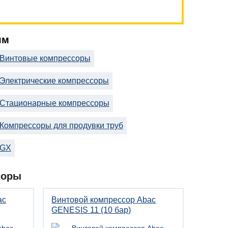
ям
Винтовые компрессоры
Электрические компрессоры
Стационарные компрессоры
Компрессоры для продувки труб
GX
соры
ac
Винтовой компрессор Abac
GENESIS 11 (10 бар)