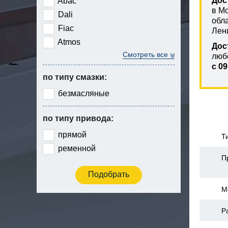
Дос
Abac
в М
Dali
обл
Fiac
Лен
Atmos
Дос
Смотреть все
люб
с 09
по типу смазки:
безмасляные
по типу привода:
прямой
Т
ременной
П
М
Р