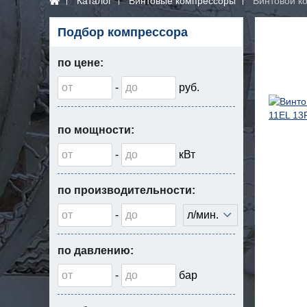
Каталог
Винтовые компрессоры
Винтовой к
Подбор компрессора
по цене:
-
руб.
по мощности:
-
кВт
по производительности:
-
л/мин.
по давлению:
-
бар