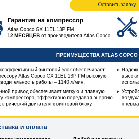
Оставить заявку
Гарантия на компрессор
Atlas Copco GX 11EL 13P FM
12 МЕСЯЦЕВ
от производителя Atlas Copco
ПРЕИМУЩЕСТВА ATLAS COPCO G
коэффективный винтовой блок обеспечивает
Надежн
рессору Atlas Copco GX 11EL 13P FM высокую
высоки
водительность работы – 1140 л/мин.
исполь
нной привод обеспечивает мягкую и плавную
Устрой
ту компрессора, эффективно передавая энергию
воздух
ектрический двигателя к винтовой блоку.
пневма
ставка и оплата