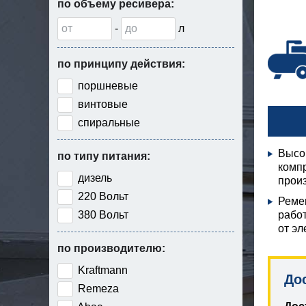
по объему ресивера:
-
л
по принципу действия:
поршневые
винтовые
спиральные
Высо
по типу питания:
комп
дизель
произ
220 Вольт
Реме
380 Вольт
рабо
от эл
по производителю:
Kraftmann
До
Remeza