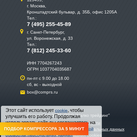
г. Москва,
Кронштадтский бульвар, д. 35Б, офис 1205А
Тел.:
7 (495) 255-45-89
г. Санкт-Петербург,
ул. Воронежская, д. 33
Тел.:
7 (812) 245-33-60
ИНН 7704267243
ОГРН 1037704035687
пн-пт с 9.00 до 18.00
сб, вс - выходной
box@comprs.ru
Этот сайт использует
, чтобы
cookie
Copyright © 2026, ООО "Налко трейдинг"
улучшить его работу. Продолжая
использовать сайт, вы соглашаетесь на
Политика конфиденциальности
обработку файлов cookie и с
ПОДБОР КОМПРЕССОРА ЗА 5 МИНУТ
Политикой
Политика хранения и обработки персональных данных
обработки персональных данных
Политика использования cookies