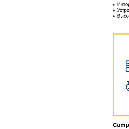
Инте
Устро
Высо
Compr