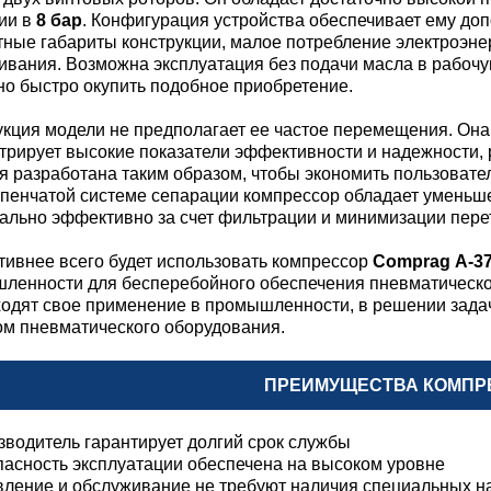
ии в
8 бар
. Конфигурация устройства обеспечивает ему до
тные габариты конструкции, малое потребление электроэн
ивания. Возможна эксплуатация без подачи масла в рабоч
но быстро окупить подобное приобретение.
укция модели не предполагает ее частое перемещения. Она 
трирует высокие показатели эффективности и надежности, 
я разработана таким образом, чтобы экономить пользовате
упенчатой системе сепарации компрессор обладает уменьш
ально эффективно за счет фильтрации и минимизации перет
ивнее всего будет использовать компрессор
Comprag А-3
ленности для бесперебойного обеспечения пневматическо
ходят свое применение в промышленности, в решении зад
ом пневматического оборудования.
ПРЕИМУЩЕСТВА КОМПР
зводитель гарантирует долгий срок службы
пасность эксплуатации обеспечена на высоком уровне
вление и обслуживание не требуют наличия специальных н