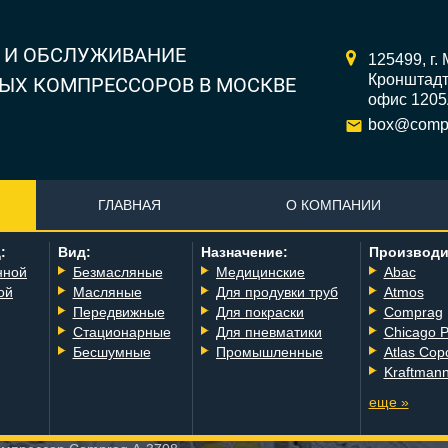
 И ОБСЛУЖИВАНИЕ
125499,
г.
Кронштадтс
ЫХ КОМПРЕССОРОВ В МОСКВЕ
офис 120
box@compr
ГЛАВНАЯ
О КОМПАНИИ
:
Вид:
Назначение:
Производи
нной
Безмасляные
Медицинские
Abac
ой
Масляные
Для продувки труб
Atmos
Передвижные
Для покраски
Comprag
Стационарные
Для пневматики
Chicago 
Бесшумные
Промышленные
Atlas Cop
Kraftman
еще »