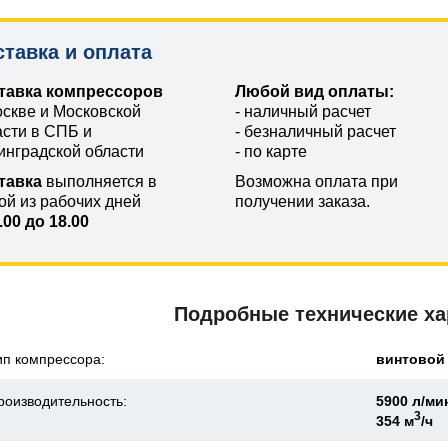
ставка и оплата
тавка компрессоров
Любой вид оплаты:
оскве и Московской
- наличный расчет
асти в СПБ и
- безналичный расчет
инградской области
- по карте
тавка
выполняется в
Возможна оплата при
ой из рабочих дней
получении заказа.
.00 до 18.00
Подробные технические ха
ип компрессора:
винтовой
роизводительность:
5900 л/ми
3
354 м
/ч