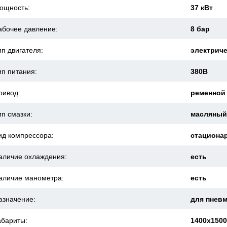
ощность:
37 кВт
абочее давление:
8 бар
ип двигателя:
электрич
ип питания:
380В
ривод:
ременной
ип смазки:
масляны
ид компрессора:
стациона
аличие охлаждения:
есть
аличие манометра:
есть
азначение:
для пнев
абариты:
1400x150