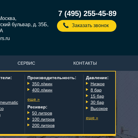
7 (495) 255-45-89
 Москва,
кий бульвар, д. 35Б,
Заказать звонок
5А
s.ru
СЕРВИС
КОНТАКТЫ
тели:
Производительность:
Давление:
350 л/мин
Низкое
400 л/мин
8 бар
15 бар
еще »
Pneumatic
30 бар
Ресивер:
co
Высокое
50 литров
n
еще »
100 литров
200 литров