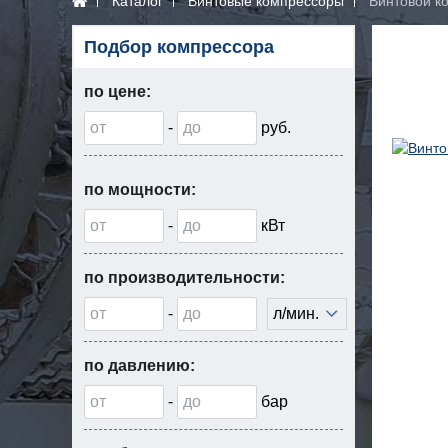
Каталог
Винтовые компрессоры
Винтовой к
Подбор компрессора
по цене:
-
руб.
по мощности:
-
кВт
по производительности:
-
л/мин.
по давлению:
-
бар