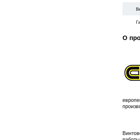
В
Г
О пр
европе
произв
Винтов
работы