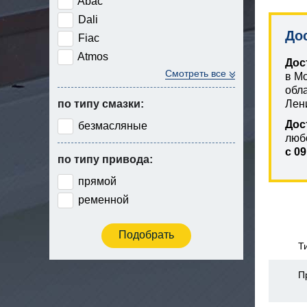
Abac
Dali
До
Fiac
Atmos
Дос
Смотреть все
в М
обл
по типу смазки:
Лен
Дос
безмасляные
люб
с 09
по типу привода:
прямой
ременной
Т
П