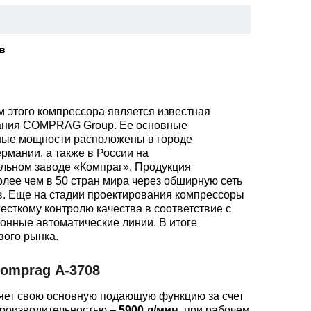
ев
 этого компрессора является известная
ания COMPRAG Group. Ее основные
ные мощности расположены в городе
рмании, а также в России на
льном заводе «Компраг». Продукция
олее чем в 50 стран мира через обширную сеть
. Еще на стадии проектирования компрессоры
есткому контролю качества в соответствие с
онные автоматические линии. В итоге
ого рынка.
omprag А-3708
ет свою основную подающую функцию за счет
производительностью –
5900 л/мин
, при рабочем