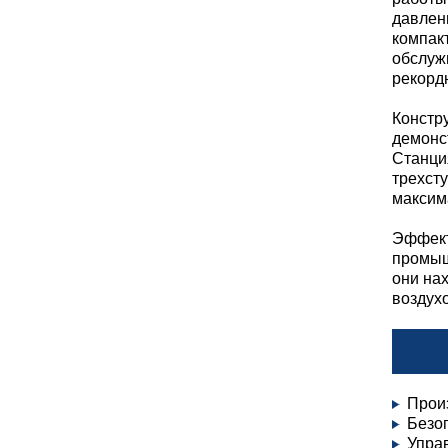
давлен
компак
обслуж
рекорд
Констр
демонс
Станци
трехст
максим
Эффект
промыш
они на
воздух
Прои
Безо
Упра