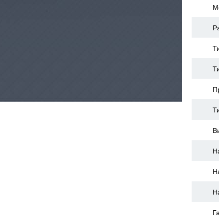
М
Р
Т
Т
П
Т
В
Н
Н
Н
Г