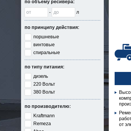
по объему ресивера:
-
л
по принципу действия:
поршневые
винтовые
спиральные
по типу питания:
дизель
220 Вольт
380 Вольт
Высо
комп
произ
по производителю:
Реме
Kraftmann
рабо
Remeza
от эл