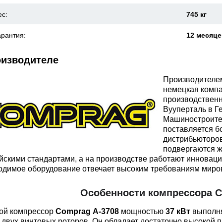
ес:
745 кг
арантия:
12 месяц
оизводителе
Производителем
немецкая комп
производствен
Вууперталь в Ге
Машиностроите
поставляется б
дистрибьюторов
подвергаются ж
йскими стандартами, а на производстве работают инноваци
одимое оборудование отвечает высоким требованиям миров
Особенности компрессора C
ой компрессор
Comprag А-3708
мощностью
37 кВт
выполня
 двух винтовых роторов. Он обладает достаточно высокой 