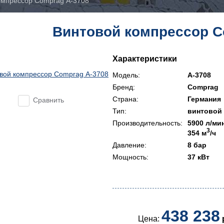
омпрессор Comprag А-3708
Винтовой компрессор C
Характеристики
Модель:
А-3708
Бренд:
Comprag
Страна:
Германия
Сравнить
Тип:
винтовой
Производительность:
5900 л/ми
3
354 м
/ч
Давление:
8 бар
Мощность:
37 кВт
438 238
Цена: