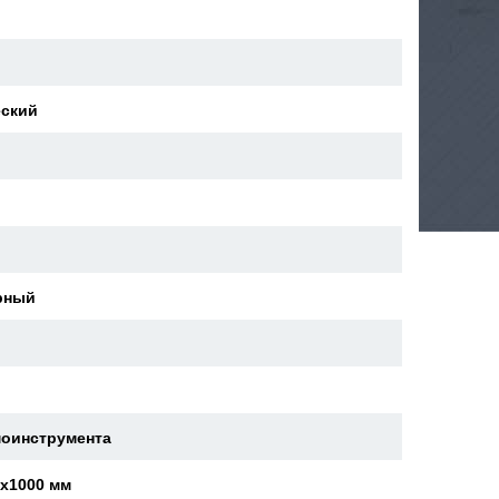
еский
й
рный
моинструмента
0x1000 мм