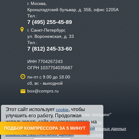
г. Москва,
Кронштадтский бульвар, д. 35Б, офис 1205А
Тел.:
7 (495) 255-45-89
г. Санкт-Петербург,
ул. Воронежская, д. 33
Тел.:
7 (812) 245-33-60
ИНН 7704267243
ОГРН 1037704035687
пн-пт с 9.00 до 18.00
сб, вс - выходной
box@comprs.ru
Этот сайт использует
, чтобы
cookie
Copyright © 2026, ООО "Налко трейдинг"
улучшить его работу. Продолжая
использовать сайт, вы соглашаетесь на
Политика конфиденциальности
обработку файлов cookie и с
ПОДБОР КОМПРЕССОРА ЗА 5 МИНУТ
Политикой
Политика хранения и обработки персональных данных
обработки персональных данных
Политика использования cookies