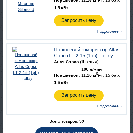
Поршневой
11.16 м
/ч
15 бар
1.5 кВт
Запросить цену
Подробнее »
Поршневой компрессор Atlas
Copco LT 2-15 (1ph) Trolley
Atlas Copco
(Швеция)
186 л/мин
3
Поршневой
11.16 м
/ч
15 бар
1.5 кВт
Запросить цену
Подробнее »
Всего товаров:
39