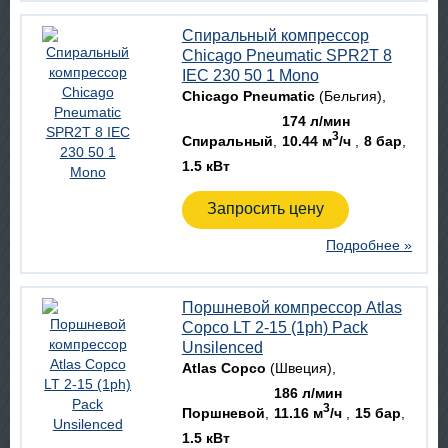
Спиральный компрессор
Chicago Pneumatic SPR2T 8
IEC 230 50 1 Mono
Chicago Pneumatic
(Бельгия)
174 л/мин
3
Спиральный
10.44 м
/ч
8 бар
1.5 кВт
Запросить цену
Подробнее »
Поршневой компрессор Atlas
Copco LT 2-15 (1ph) Pack
Unsilenced
Atlas Copco
(Швеция)
186 л/мин
3
Поршневой
11.16 м
/ч
15 бар
1.5 кВт