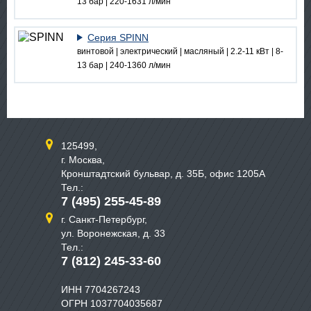
13 бар | 220-1631 л/мин
Серия SPINN
винтовой | электрический | масляный | 2.2-11 кВт | 8-
13 бар | 240-1360 л/мин
125499,
г. Москва,
Кронштадтский бульвар, д. 35Б, офис 1205А
Тел.:
7 (495) 255-45-89
г. Санкт-Петербург,
ул. Воронежская, д. 33
Тел.:
7 (812) 245-33-60
ИНН 7704267243
ОГРН 1037704035687