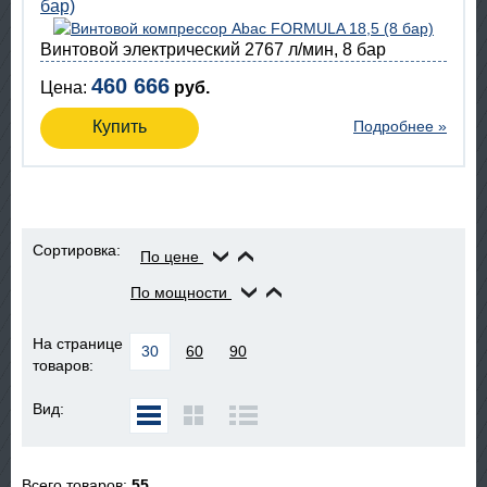
бар)
Винтовой электрический 2767 л/мин, 8 бар
460 666
Цена:
руб.
Купить
Подробнее »
Сортировка:
По цене
По мощности
На странице
30
60
90
товаров:
Вид:
Всего товаров:
55