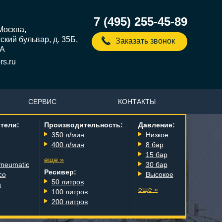
7 (495) 255-45-89
 Москва,
кий бульвар, д. 35Б,
Заказать звонок
5А
s.ru
СЕРВИС
КОНТАКТЫ
тели:
Производительность:
Давление:
350 л/мин
Низкое
400 л/мин
8 бар
15 бар
еще »
Pneumatic
30 бар
Ресивер:
co
Высокое
50 литров
n
еще »
100 литров
200 литров