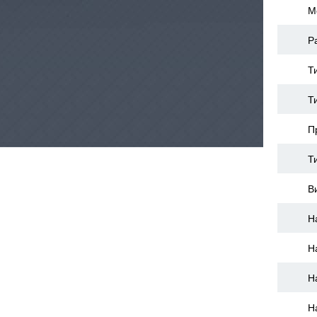
М
Р
Т
Т
П
Т
В
Н
Н
Н
Н