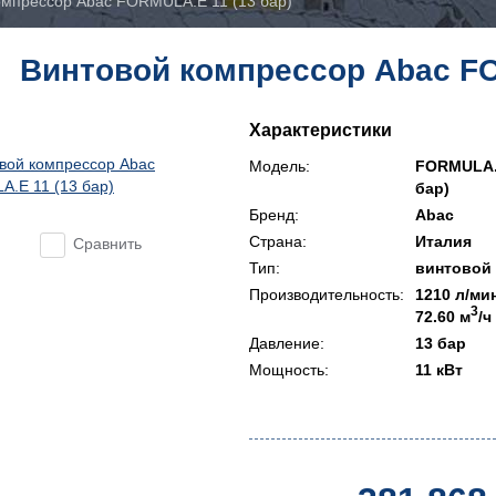
омпрессор Abac FORMULA.E 11 (13 бар)
Винтовой компрессор Abac FO
Характеристики
Модель:
FORMULA.E
бар)
Бренд:
Abac
Страна:
Италия
Сравнить
Тип:
винтовой
Производительность:
1210 л/ми
3
72.60 м
/ч
Давление:
13 бар
Мощность:
11 кВт