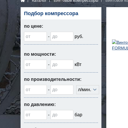
Каталог
Винтовые компрессоры
Винтовой к
Подбор компрессора
по цене:
-
руб.
по мощности:
-
кВт
по производительности:
-
л/мин.
по давлению:
-
бар