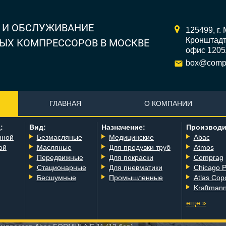
 И ОБСЛУЖИВАНИЕ
125499,
г.
Кронштадтс
ЫХ КОМПРЕССОРОВ В МОСКВЕ
офис 120
box@compr
ГЛАВНАЯ
О КОМПАНИИ
:
Вид:
Назначение:
Производи
нной
Безмасляные
Медицинские
Abac
ой
Масляные
Для продувки труб
Atmos
Передвижные
Для покраски
Comprag
Стационарные
Для пневматики
Chicago 
Бесшумные
Промышленные
Atlas Cop
Kraftman
еще »