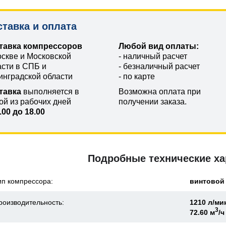
ставка и оплата
тавка компрессоров
Любой вид оплаты:
оскве и Московской
- наличный расчет
асти в СПБ и
- безналичный расчет
инградской области
- по карте
тавка
выполняется в
Возможна оплата при
ой из рабочих дней
получении заказа.
.00 до 18.00
Подробные технические ха
ип компрессора:
винтовой
роизводительность:
1210 л/ми
3
72.60 м
/ч