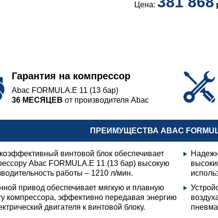
381 868
Цена:
Гарантия на компрессор
Abac FORMULA.E 11 (13 бар)
36 МЕСЯЦЕВ
от производителя Abac
ПРЕИМУЩЕСТВА ABAC FORMULA.
коэффективный винтовой блок обеспечивает
Надежн
рессору Abac FORMULA.E 11 (13 бар) высокую
высоки
водительность работы – 1210 л/мин.
исполь
нной привод обеспечивает мягкую и плавную
Устрой
ту компрессора, эффективно передавая энергию
воздух
ектрический двигателя к винтовой блоку.
пневма