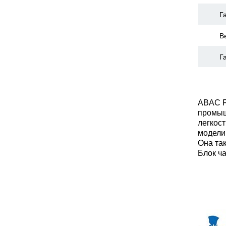
Г
В
Г
ABAC F
промыш
легкос
модели
Она та
Блок ч