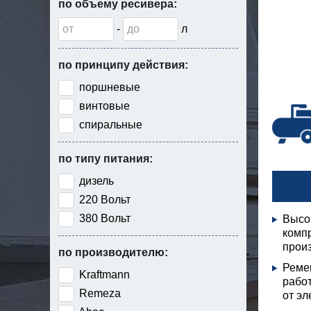
по объему ресивера:
-
л
по принципу действия:
поршневые
винтовые
спиральные
по типу питания:
дизель
220 Вольт
380 Вольт
Высо
комп
произ
по производителю:
Реме
Kraftmann
рабо
Remeza
от эл