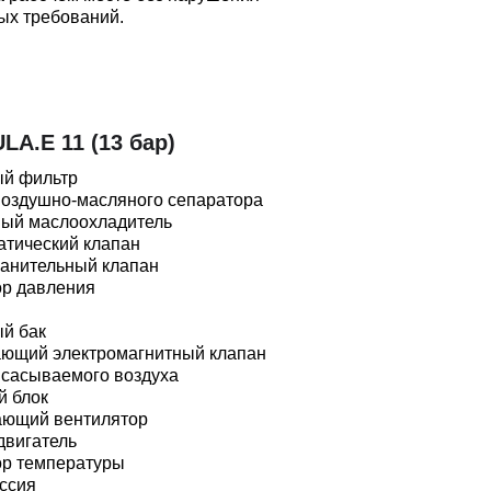
ых требований.
A.E 11 (13 бар)
й фильтр
воздушно-масляного сепаратора
ый маслоохладитель
атический клапан
анительный клапан
ор давления
й бак
ющий электромагнитный клапан
всасываемого воздуха
й блок
ющий вентилятор
двигатель
ор температуры
ссия