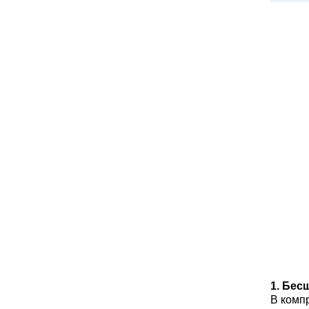
1. Бес
В комп