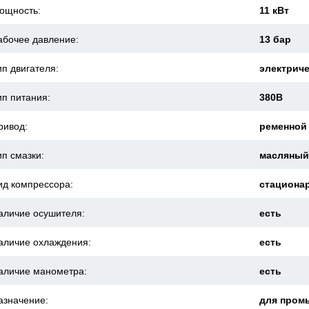
ощность:
11 кВт
абочее давление:
13 бар
ип двигателя:
электрич
ип питания:
380В
ривод:
ременной
ип смазки:
масляны
ид компрессора:
стациона
аличие осушителя:
есть
аличие охлаждения:
есть
аличие манометра:
есть
азначение:
для пром