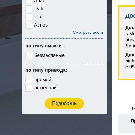
Abac
Dali
До
Fiac
Atmos
Дос
Смотреть все
в М
обл
по типу смазки:
Лен
Дос
безмасляные
люб
с 09
по типу привода:
прямой
ременной
Т
П