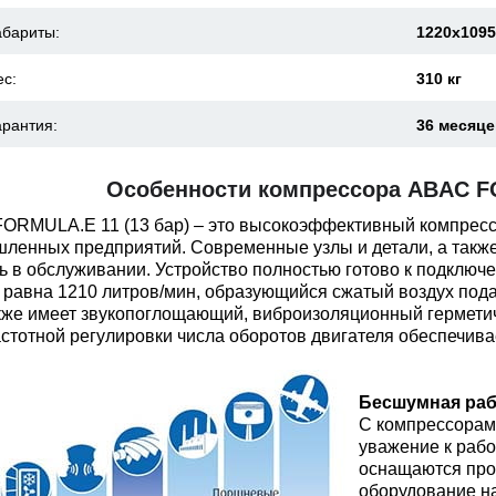
абариты:
1220x109
ес:
310 кг
арантия:
36 месяц
Особенности компрессора ABAC FO
ORMULA.E 11 (13 бар) – это высокоэффективный компресс
ленных предприятий. Современные узлы и детали, а такж
ть в обслуживании. Устройство полностью готово к подключ
 равна 1210 литров/мин, образующийся сжатый воздух пода
кже имеет звукопоглощающий, виброизоляционный гермети
астотной регулировки числа оборотов двигателя обеспечив
Бесшумная раб
С компрессорам
уважение к раб
оснащаются про
оборудование н