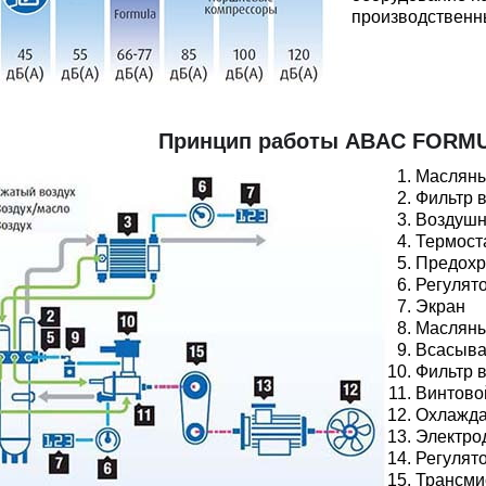
производственн
Принцип работы ABAC FORMUL
Масляны
Фильтр 
Воздушн
Термост
Предохр
Регулят
Экран
Масляны
Всасыва
Фильтр 
Винтово
Охлажда
Электро
Регулят
Трансми