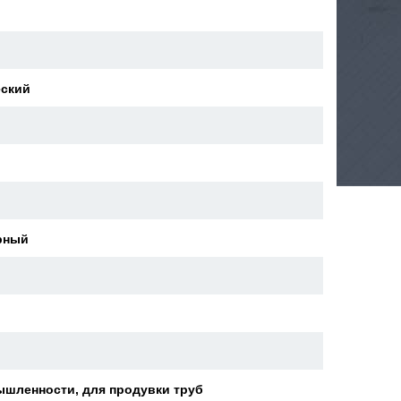
еский
й
рный
ышленности, для продувки труб