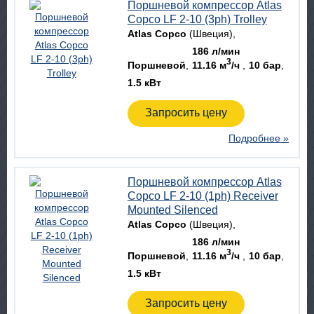
Поршневой компрессор Atlas
Copco LF 2-10 (3ph) Trolley
Atlas Copco
(Швеция)
186 л/мин
3
Поршневой
11.16 м
/ч
10 бар
1.5 кВт
Запросить цену
Подробнее »
Поршневой компрессор Atlas
Copco LF 2-10 (1ph) Receiver
Mounted Silenced
Atlas Copco
(Швеция)
186 л/мин
3
Поршневой
11.16 м
/ч
10 бар
1.5 кВт
Запросить цену