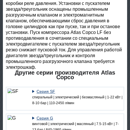
коробки реле давления. Установки с пускателем
звезда/треугольник оснащены промышленным
разгрузочным клапаном и электромагнитным
клапаном, обеспечивающими сброс давления в
головке цилиндров как при пуске, так и при останове
установки. Пуск компрессора Atlas Copco LF без
противодавления в сочетании со специальным
электродвигателем с пускателем звезда/треугольник
резко снижает пусковой ток. Для управления работой
двигателя звезда/треугольник и контроля
промышленного разгрузочного клапана требуется
электрошкаф.
Другие серии производителя Atlas
Copco
Серия SF
спиральный | электрический | безмасляный | 1-22 кВт |
8-10 бар | 110-2450 л/мин
Серия G
винтовой | электрический | масляный | 7.5-15 кВт | 7-
13 бар | 840-1960 л/мин