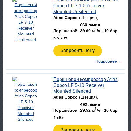
Copco LF 7-10 Receiver
Mounted Unsilenced
Atlas Copco
(Швеция)
660 л/мин
3
Поршневой
39.60 м
/ч
10 бар
5.5 кВт
Запросить цену
Подробнее »
Поршневой компрессор Atlas
Copco LF 5-10 Receiver
Mounted Silenced
Atlas Copco
(Швеция)
492 л/мин
3
Поршневой
29.52 м
/ч
10 бар
4 кВт
Запросить цену