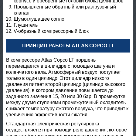
корпусе и оребренные головки блока цилиндров
Промышленные обратный или разгрузочный
клапан
Шумоглушащее сопло
Глушитель
V-образный компрессорный блок
ПРИНЦИП РАБОТЫ ATLAS COPCO LT
В компрессоре Atlas Copco LT поршень
перемещается в цилиндре с помощью шатуна и
коленчатого вала. Атмосферный воздух поступает
только в один цилиндр. Этот цилиндр низкого
давления питает второй цилиндр (цилиндр высокого
давления), в котором давление повышается до
заданного значения 15, 20 или 30 бар. В промежутке
между двумя ступенями промежуточный охладитель
снижает температуру сжатого воздуха, что приводит к
увеличению эффективности сжатия.
Стандартная электрическая регулировка
осуществляется при помощи реле давления, которое
запускает/останавливает компрессор при заданных