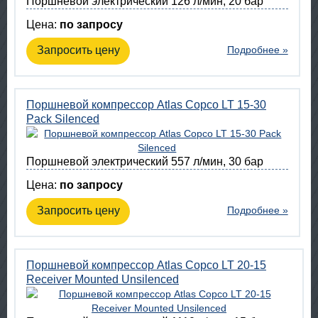
Поршневой электрический 126 л/мин, 20 бар
Цена:
по запросу
Запросить цену
Подробнее »
Поршневой компрессор Atlas Copco LT 15-30
Pack Silenced
Поршневой электрический 557 л/мин, 30 бар
Цена:
по запросу
Запросить цену
Подробнее »
Поршневой компрессор Atlas Copco LT 20-15
Receiver Mounted Unsilenced