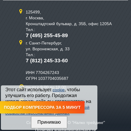
125499,
г. Москва,
Кронштадтский бульвар, д. 35Б, офис 1205А
Тел.:
7 (495) 255-45-89
г. Санкт-Петербург,
ул. Воронежская, д. 33
Тел.:
7 (812) 245-33-60
ИНН 7704267243
ОГРН 1037704035687
пн-пт с 9.00 до 18.00
Этот сайт использует
, чтобы
cookie
сб, вс - выходной
улучшить его работу. Продолжая
box@comprs.ru
использовать сайт, вы соглашаетесь на
обработку файлов cookie и с
ПОДБОР КОМПРЕССОРА ЗА 5 МИНУТ
Политикой
обработки персональных данных
Copyright © 2026, ООО "Налко трейдинг"
Политика конфиденциальности