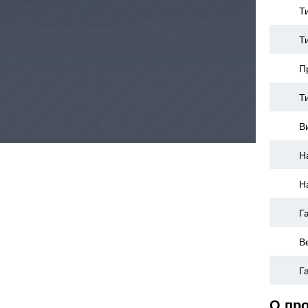
Т
Т
П
Т
В
Н
Н
Г
В
Г
О пр