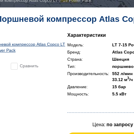
й компрессор Atlas Copco LT 7-15 Power Pack
Поршневой компрессор Atlas Cop
Характеристики
Модель:
LT 7-15 P
Бренд:
Atlas Cop
Страна:
Швеция
Сравнить
Тип:
поршнево
Производительность:
552 л/мин
3
33.12 м
/ч
Давление:
15 бар
Мощность:
5.5 кВт
Цена:
по запросу