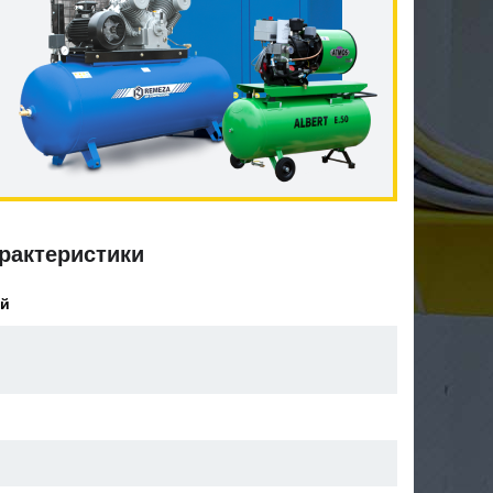
рактеристики
ой