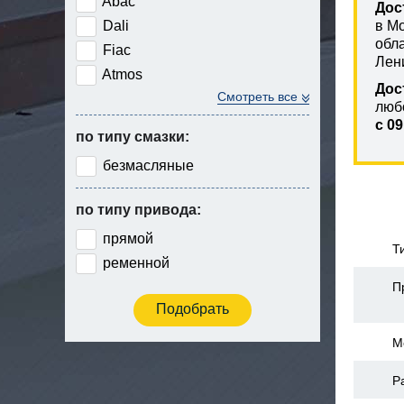
Abac
Дос
Dali
в М
обл
Fiac
Лен
Atmos
Дос
Смотреть все
люб
с 09
по типу смазки:
безмасляные
по типу привода:
прямой
Т
ременной
П
М
Р