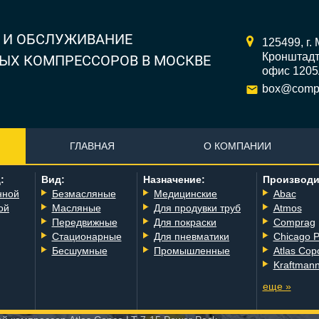
 И ОБСЛУЖИВАНИЕ
125499,
г.
Кронштадтс
ЫХ КОМПРЕССОРОВ В МОСКВЕ
офис 120
box@compr
ГЛАВНАЯ
О КОМПАНИИ
:
Вид:
Назначение:
Производи
нной
Безмасляные
Медицинские
Abac
ой
Масляные
Для продувки труб
Atmos
Передвижные
Для покраски
Comprag
Стационарные
Для пневматики
Chicago 
Бесшумные
Промышленные
Atlas Cop
Kraftman
еще »