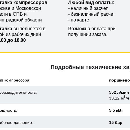
тавка компрессоров
Любой вид оплаты:
оскве и Московской
- наличный расчет
асти в СПБ и
- безналичный расчет
инградской области
- по карте
тавка
выполняется в
Возможна оплата при
ой из рабочих дней
получении заказа.
.00 до 18.00
Подробные технические ха
ип компрессора:
поршнев
роизводительность:
552 л/мин
3
33.12 м
/ч
ощность:
5.5 кВт
абочее давление:
15 бар