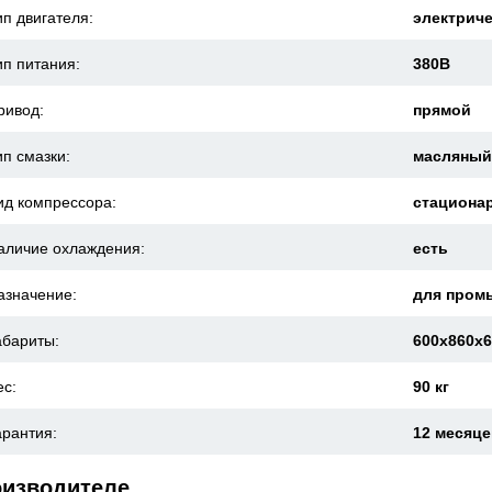
ип двигателя:
электрич
ип питания:
380В
ривод:
прямой
ип смазки:
масляны
ид компрессора:
стациона
аличие охлаждения:
есть
азначение:
для пром
абариты:
600x860x
ес:
90 кг
арантия:
12 месяц
оизводителе