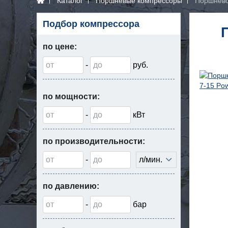
Каталог
Поршневые компрессоры
Поршнево
Подбор компрессора
по цене:
-
руб.
по мощности:
-
кВт
по производительности:
-
л/мин.
по давлению:
-
бар