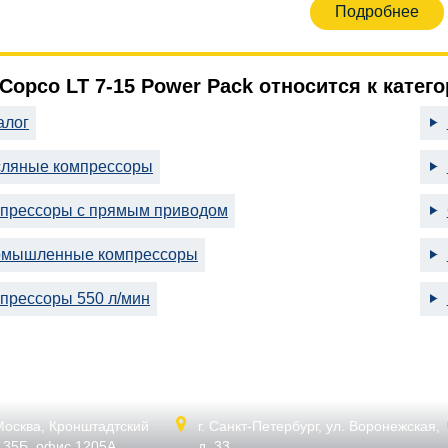
Подробнее
 Copco LT 7-15 Power Pack относится к катег
алог
ляные компрессоры
прессоры с прямым приводом
мышленные компрессоры
прессоры 550 л/мин
 Москва,
Кронштадтский
г. Санкт-Петербург,
ул. Воронежская,
. 35Б, офис 1205А
д. 33