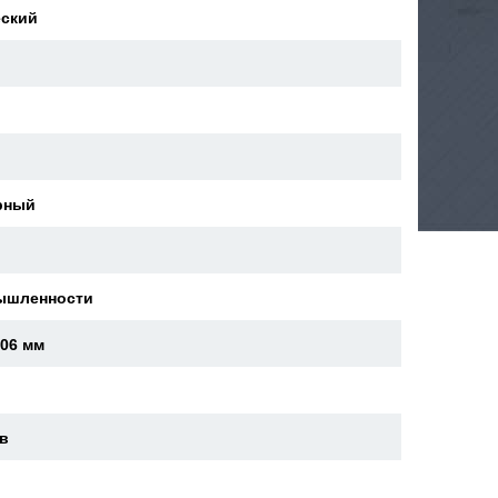
еский
й
рный
ышленности
606 мм
ев