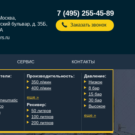
7 (495) 255-45-89
 Москва,
кий бульвар, д. 35Б,
Заказать звонок
5А
s.ru
СЕРВИС
КОНТАКТЫ
тели:
Производительность:
Давление:
350 л/мин
Низкое
400 л/мин
8 бар
15 бар
еще »
Pneumatic
30 бар
Ресивер:
co
Высокое
50 литров
n
еще »
100 литров
200 литров