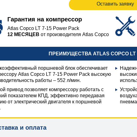
Оставить заявку
Гарантия на компрессор
Atlas Copco LT 7-15 Power Pack
12 МЕСЯЦЕВ
от производителя Atlas Copco
ПРЕИМУЩЕСТВА ATLAS COPCO LT 
коэффективный поршневой блок обеспечивает
Надежн
ессору Atlas Copco LT 7-15 Power Pack высокую
высоки
водительность работы – 552 л/мин.
исполь
ой привод позволяет компрессору работать с
Устрой
кий показателем КПД, эффективно передавая
воздух
ию от электрический двигателя к поршневой
пневма
.
ставка и оплата