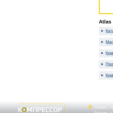
Atlas
Кат
Мас
Ком
Про
Ком
125499,
г.
бульвар, д