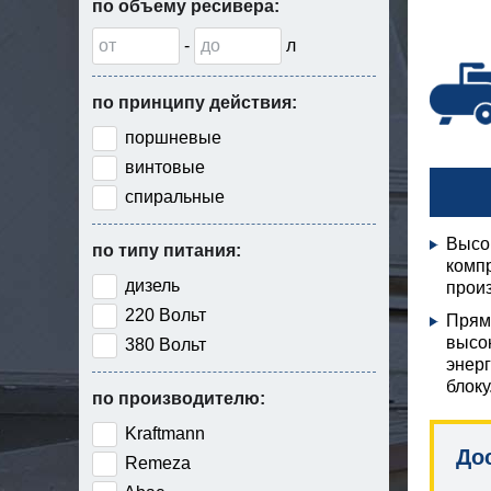
по объему ресивера:
-
л
по принципу действия:
поршневые
винтовые
спиральные
Высо
по типу питания:
компр
дизель
произ
220 Вольт
Прям
высо
380 Вольт
энерг
блоку
по производителю:
Kraftmann
До
Remeza